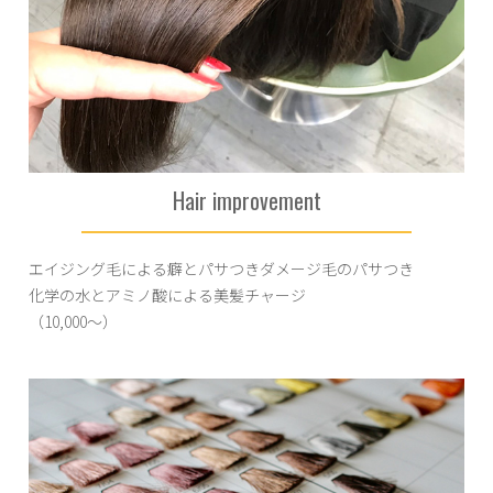
Hair improvement
エイジング毛による癖とパサつきダメージ毛のパサつき
化学の水とアミノ酸による美髪チャージ
（10,000～）